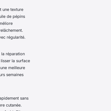
et une texture
uile de pépins
méliore
 relâchement.
vec régularité.
 la réparation
lisser la surface
 une meilleure
eurs semaines
 rapidement sans
ière cutanée.