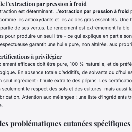
e l'extraction par pression à froid
raction est déterminant. L’
extraction par pression à froid
p
 comme les antioxydants et les acides gras essentiels. Une 
artie de ses vertus. Le rendement est extrêmement faible - 
s pour produire un seul litre - ce qui explique en partie son
spectueuse garantit une huile pure, non altérée, aux propri
ertifications à privilégier
blement efficace doit être pure, 100 % naturelle, et de préf
ologique. En absence totale d’additifs, de solvants ou d’huile
 seul ingrédient : l’huile extraite des pépins. Les certificati
 seulement le respect des sols et des cultures, mais aussi la
rication. Attention aux mélanges : une liste d’ingrédients t
e.
 les problématiques cutanées spécifiques