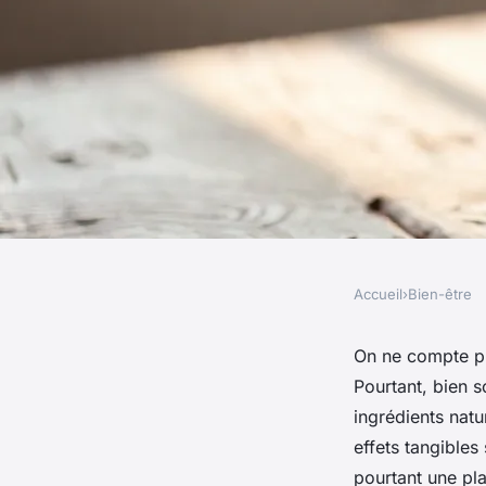
Accueil
›
Bien-être
BIEN-ÊTRE
Top conseils pour bé
On ne compte plu
Pourtant, bien s
de pépins de figue
ingrédients natu
effets tangibles
pourtant une pla