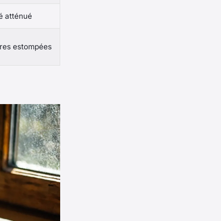
é atténué
ures estompées