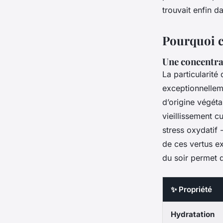
Florinda
•
26/03/2026 17:12
•
10 min de lecture
trouvait enfin da
Pourquoi ch
Une concentra
La particularité
exceptionnellem
d’origine végéta
vieillissement c
stress oxydatif -
de ces vertus ex
du soir permet d
✨ Propriété
Hydratation