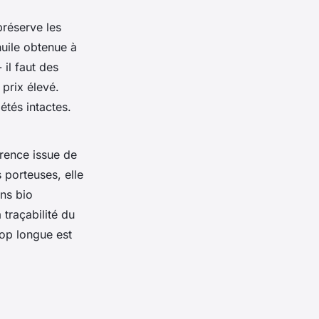
réserve les
huile obtenue à
il faut des
 prix élevé.
étés intactes.
érence issue de
s porteuses, elle
ons bio
 traçabilité du
rop longue est