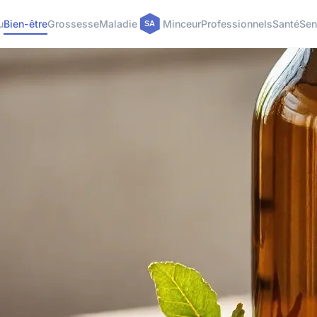
u
Bien-être
Grossesse
Maladie
Minceur
Professionnels
Santé
Sen