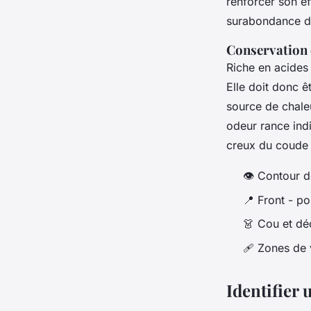
renforcer son ef
surabondance d’
Conservation 
Riche en acides g
Elle doit donc ê
source de chale
odeur rance indi
creux du coude 
👁️ Contour d
📍 Front - po
👗 Cou et dé
🩹 Zones de v
Identifier 