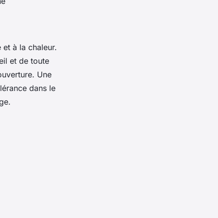
ne
 et à la chaleur.
il et de toute
ouverture. Une
olérance dans le
ge.