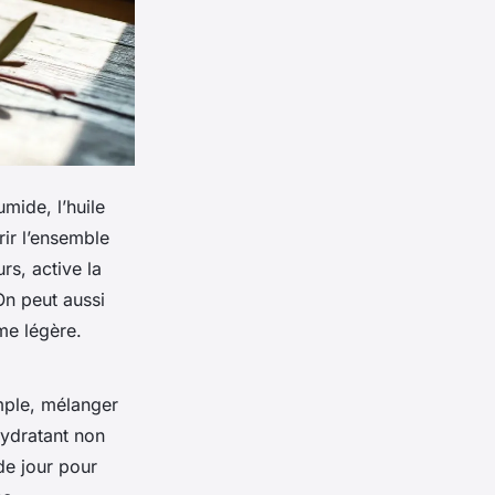
mide, l’huile
rir l’ensemble
rs, active la
On peut aussi
me légère.
emple, mélanger
hydratant non
de jour pour