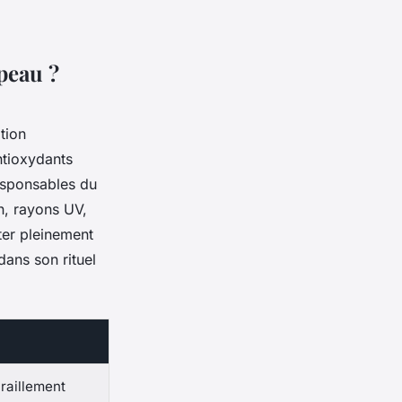
 peau ?
tion
antioxydants
responsables du
on, rayons UV,
iter pleinement
ans son rituel
iraillement