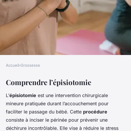
Accueil
›
Grossesse
GROSSESSE
Comprendre l’épisiotomie
Mon compagnon et
l'épisiotomie : Rôle et soutien
L’
épisiotomie
est une intervention chirurgicale
mineure pratiquée durant l’accouchement pour
Apolline
•
26 février 2025
•
6 min de lecture
faciliter le passage du bébé. Cette
procédure
consiste à inciser le périnée pour prévenir une
déchirure incontrôlable. Elle vise à réduire le stress